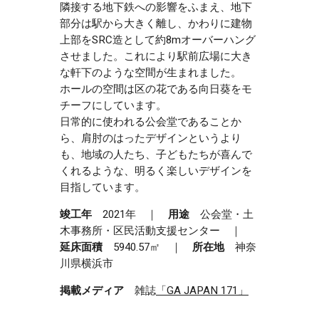
隣接する地下鉄への影響をふまえ、地下
部分は駅から大きく離し、かわりに建物
上部をSRC造として約8mオーバーハング
させました。これにより駅前広場に大き
な軒下のような空間が生まれました。
ホールの空間は区の花である向日葵をモ
チーフにしています。
日常的に使われる公会堂であることか
ら、肩肘のはったデザインというより
も、地域の人たち、子どもたちが喜んで
くれるような、明るく楽しいデザインを
目指しています。
竣工年
2021年 ｜
用途
公会堂・土
木事務所・区民活動支援センター ｜
延床面積
5940.57㎡ ｜
所在地
神奈
川県横浜市
掲載メディア
雑誌
「GA JAPAN 171」